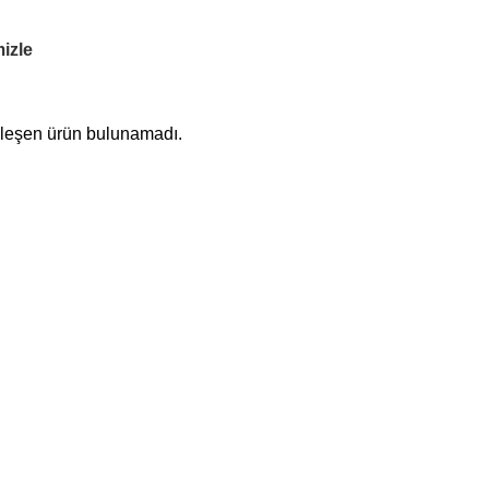
mizle
şleşen ürün bulunamadı.