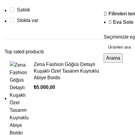
Satılık
Filtreleri te
Stokta var
Eva Solo
Seçiminizle e
Top rated products
Arama
Zena Fashion Göğüs Detaylı
Kuşaklı Özel Tasarım Kuyruklu
Abiye Bordo
₺
5.000,00