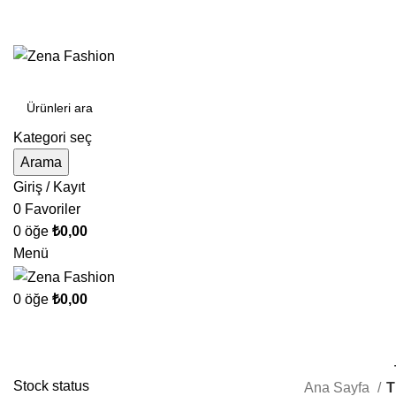
ÜCRETSİZ KARGO
Kategori seç
Arama
Giriş / Kayıt
0
Favoriler
0
öğe
₺
0,00
Menü
0
öğe
₺
0,00
Stock status
Ana Sayfa
T