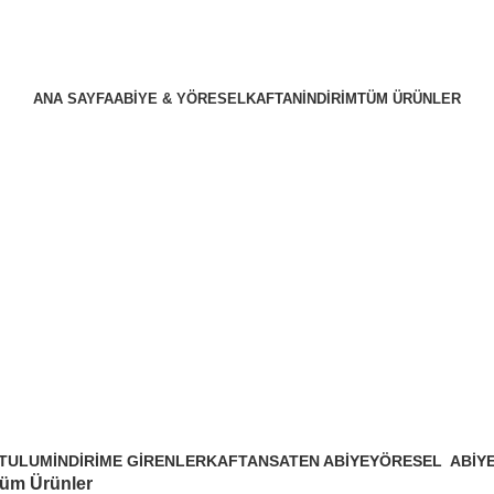
ANA SAYFA
ABIYE & YÖRESEL
KAFTAN
İNDIRIM
TÜM ÜRÜNLER
Tüm Ürünler
TULUM
İNDIRIME GIRENLER
KAFTAN
SATEN ABIYE
YÖRESEL
ABIY
üm Ürünler