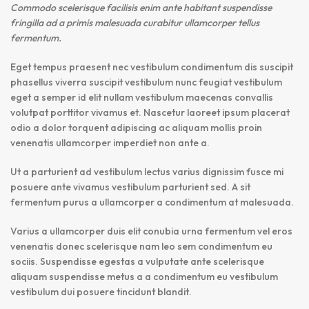
Commodo scelerisque facilisis enim ante habitant suspendisse
fringilla ad a primis malesuada curabitur ullamcorper tellus
fermentum.
Eget tempus praesent nec vestibulum condimentum dis suscipit
phasellus viverra suscipit vestibulum nunc feugiat vestibulum
eget a semper id elit nullam vestibulum maecenas convallis
volutpat porttitor vivamus et. Nascetur laoreet ipsum placerat
odio a dolor torquent adipiscing ac aliquam mollis proin
venenatis ullamcorper imperdiet non ante a.
Ut a parturient ad vestibulum lectus varius dignissim fusce mi
posuere ante vivamus vestibulum parturient sed. A sit
fermentum purus a ullamcorper a condimentum at malesuada.
Varius a ullamcorper duis elit conubia urna fermentum vel eros
venenatis donec scelerisque nam leo sem condimentum eu
sociis. Suspendisse egestas a vulputate ante scelerisque
aliquam suspendisse metus a a condimentum eu vestibulum
vestibulum dui posuere tincidunt blandit.