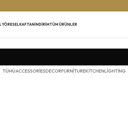
& YÖRESEL
KAFTAN
İNDIRIM
TÜM ÜRÜNLER
TÜMÜ
ACCESSORIES
DECOR
FURNITURE
KITCHEN
LIGHTING
Accessories
Potenti parturient parturie