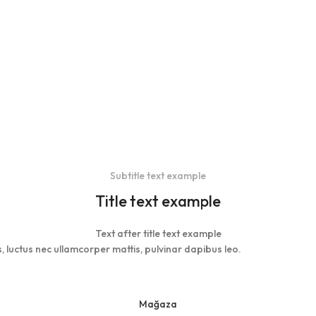
Subtitle text example
Title text example
Text after title text example
us, luctus nec ullamcorper mattis, pulvinar dapibus leo.
Mağaza