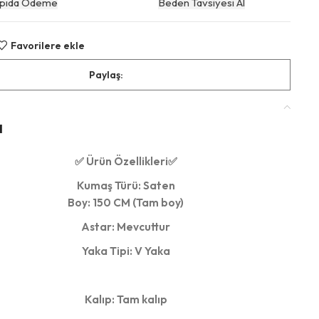
pıda Ödeme
Beden Tavsiyesi Al
Favorilere ekle
Paylaş:
a
✅ Ürün Özellikleri✅
Kumaş Türü: Saten
Boy: 150 CM (Tam boy)
Astar: Mevcuttur
Yaka Tipi: V Yaka
Kalıp: Tam kalıp