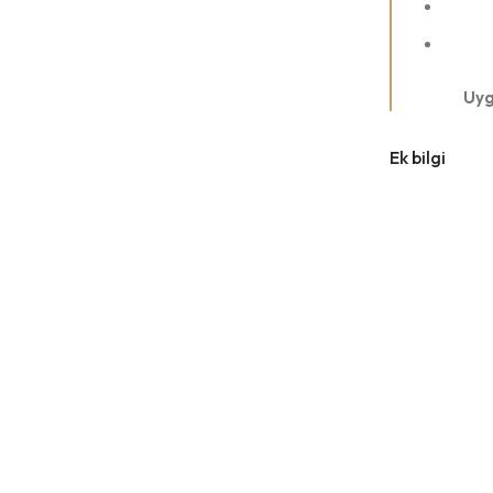
Uyg
Ek bilgi