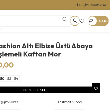
İLETIŞIM
HAKKIMIZDA
₺
0,00
ashion Altı Elbise Üstü Abaya
İşlemeli Kaftan Mor
0,00
50
52
54
SEPETE EKLE
ğişim Süreci
Teslimat Süreci