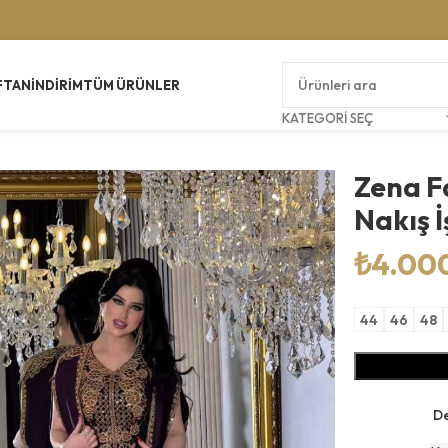
FTAN
İNDIRIM
TÜM ÜRÜNLER
KATEGORI SEÇ
Zena F
Nakış 
₺
4.00
44
46
48
De