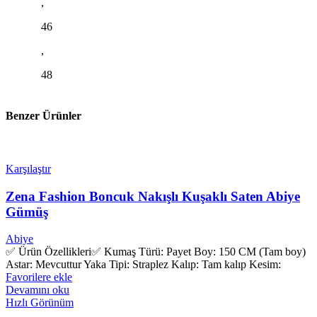
,
46
,
48
Benzer Ürünler
Karşılaştır
Zena Fashion Boncuk Nakışlı Kuşaklı Saten Abiye
Gümüş
Abiye
✅ Ürün Özellikleri✅ Kumaş Türü: Payet Boy: 150 CM (Tam boy)
Astar: Mevcuttur Yaka Tipi: Straplez Kalıp: Tam kalıp Kesim:
Favorilere ekle
Devamını oku
Hızlı Görünüm