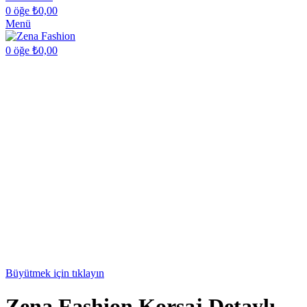
0
öğe
₺
0,00
Menü
0
öğe
₺
0,00
Büyütmek için tıklayın
Zena Fashion Korsaj Detaylı