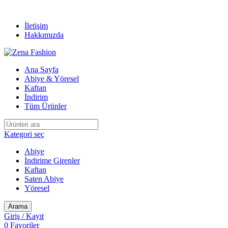
ÜCRETSİZ KARGO
İletişim
Hakkımızda
Ana Sayfa
Abiye & Yöresel
Kaftan
İndirim
Tüm Ürünler
Kategori seç
Abiye
İndirime Girenler
Kaftan
Saten Abiye
Yöresel
Arama
Giriş / Kayıt
0
Favoriler