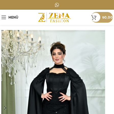
MENÜ
₺
0,00