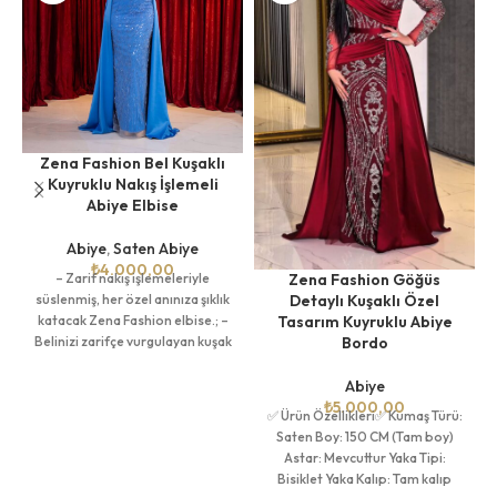
Zena Fashion Bel Kuşaklı
Kuyruklu Nakış İşlemeli
Abiye Elbise
Abiye
,
Saten Abiye
₺
4.000,00
Zena Fashion Göğüs
– Zarif nakış işlemeleriyle
Detaylı Kuşaklı Özel
süslenmiş, her özel anınıza şıklık
Tasarım Kuyruklu Abiye
katacak Zena Fashion elbise.; –
Bordo
Belinizi zarifçe vurgulayan kuşak
detayına sahip,
Abiye
₺
5.000,00
✅ Ürün Özellikleri✅ Kumaş Türü:
Saten Boy: 150 CM (Tam boy)
Astar: Mevcuttur Yaka Tipi:
Bisiklet Yaka Kalıp: Tam kalıp